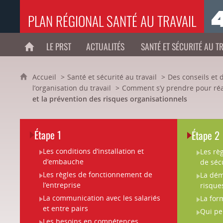
PLAN RÉGIONAL SANTÉ AU TRAVAIL
LE PRST
ACTUALITÉS
SANTÉ ET SÉCURITÉ AU T
ACCUEIL
Accueil
Santé et sécurité au travail
Des conseils et 
l’organisation du travail
Comment s’y prendre pour réa
et la prévention des risques organisationnels
Étape 1
Étape 2
Les conditions d’installation et
Les règ
d’embauche
de séc
Les règles de fonctionnement de
La dém
l’entreprise
risque
La communication avec les salariés
La for
et entre pairs
Qui pe
Les besoins en compétences