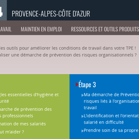
PROVENCE-ALPES-CÔTE D'AZUR
RAVAIL
MAINTIEN EN EMPLOI
RESSOURCES ET OUTILS PRODUIT
des outils pour améliorer les conditions de travail dans votre TPE !
liser une démarche de prévention des risques organisationnels ?
Étape 3
les essentielles d’hygiène et
Ma démarche de Préventi
urité
risques liés à l’organisati
travail
arche de prévention des
s professionnels
L’identification et l’orienta
salarié en difficulté
mation de mes salariés
Prendre soin de sa propre
ut m’aider ?