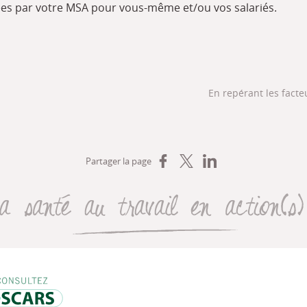
ées par votre MSA pour vous-même et/ou vos salariés.
En repérant les facte
Partager sur Facebook
Partager sur X
Partager sur LinkedIn
Partager la page
La santé au travail en action(s
, de l’emploi, du travail et des solidarités (DREETS)
Oscars Travail