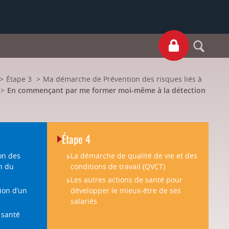
S
Étape 3
Ma démarche de Prévention des risques liés à
En commençant par me former moi-même à la détection
Étape 4
on des
La démarche de qualité de vie et des
on du
conditions de travail (QVCT)
Les autres actions de santé pour
tion d’un
développer le mieux-être de ses
salariés
 santé