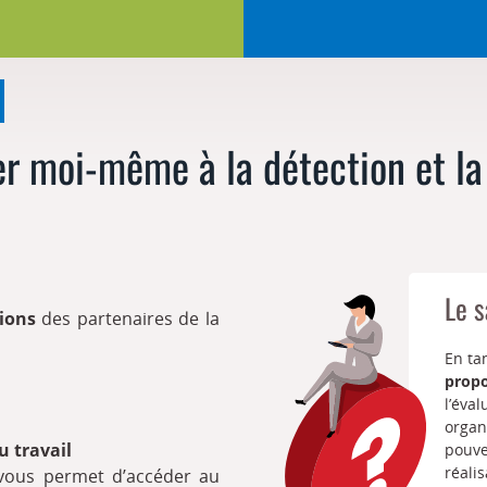
 moi-même à la détection et la 
Le s
tions
des partenaires de la
En ta
prop
l’éval
organ
u travail
pouv
réali
 vous permet d’accéder au