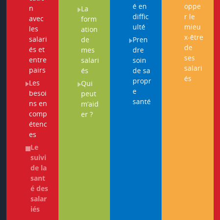
é en
oppe
n
La
diffic
r le
avec
form
ulté
mieu
les
ation
x-être
salari
de
Pren
de
és et
mes
dre
ses
entre
salari
soin
salari
pairs
és
de sa
és
propr
Les
Qui
e
besoi
peut
santé
ns en
m’aid
comp
er ?
étenc
es
Le
suivi
de la
sant
é des
salar
iés