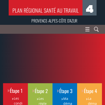
PLAN RÉGIONAL SANTÉ AU TRAVAIL
PROVENCE-ALPES-CÔTE D'AZUR
Étape 1
Étape 2
Étape 3
Étape 4
Les
Les
Ma
La
condi
règle
déma
déma