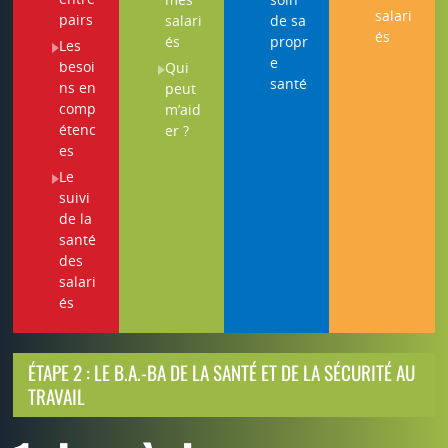
salari
pairs
salari
de sa
és
és
propr
Les
e
besoi
Qui
santé
ns en
peut
comp
m’aid
étenc
er ?
es
Le
suivi
de la
santé
des
salari
és
ÉTAPE 2 : LE B.A.-BA DE LA SANTÉ ET DE LA SÉCURITÉ AU
TRAVAIL