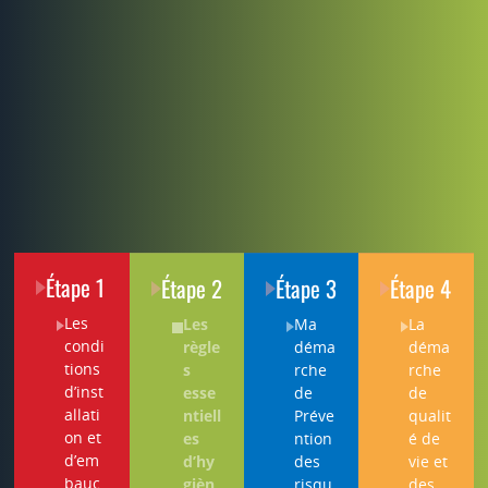
Étape 1
Étape 2
Étape 3
Étape 4
Les
Les
Ma
La
condi
règle
déma
déma
tions
s
rche
rche
d’inst
esse
de
de
allati
ntiell
Préve
qualit
on et
es
ntion
é de
d’em
d’hy
des
vie et
bauc
gièn
risqu
des