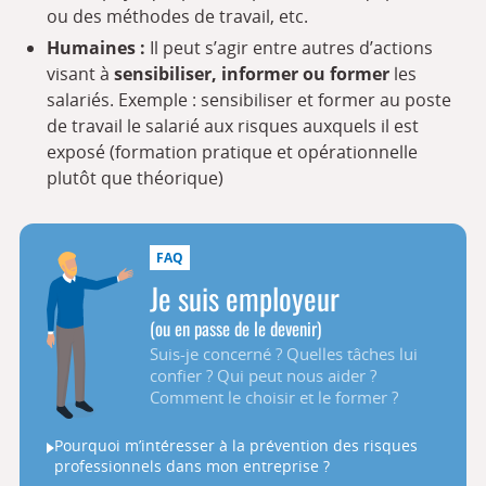
ou des méthodes de travail, etc.
Humaines :
Il peut s’agir entre autres d’actions
visant à
sensibiliser, informer ou former
les
salariés. Exemple : sensibiliser et former au poste
de travail le salarié aux risques auxquels il est
exposé (formation pratique et opérationnelle
plutôt que théorique)
Je suis employeur
(ou en passe de le devenir)
Suis-je concerné ? Quelles tâches lui
confier ? Qui peut nous aider ?
Comment le choisir et le former ?
Pourquoi m’intéresser à la prévention des risques
professionnels dans mon entreprise ?