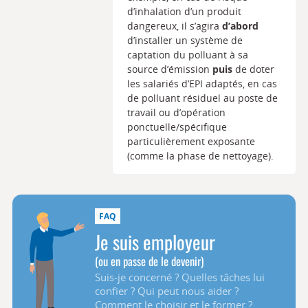
d’inhalation d’un produit
dangereux, il s’agira
d’abord
d’installer un système de
captation du polluant à sa
source d’émission
puis
de doter
les salariés d’EPI adaptés, en cas
de polluant résiduel au poste de
travail ou d’opération
ponctuelle/spécifique
particulièrement exposante
(comme la phase de nettoyage).
Je suis employeur
(ou en passe de le devenir)
Suis-je concerné ? Quelles tâches lui
confier ? Qui peut nous aider ?
Comment le choisir et le former ?