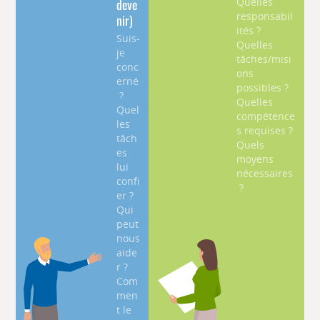
deve
Quelles
responsabil
nir)
ités ?
Suis-
Quelles
je
tâches/misi
conc
ons
erné
possibles ?
?
Quelles
Quel
compétence
les
s requises ?
tâch
Quels
es
moyens
lui
nécessaires
confi
?
er ?
Qui
peut
nous
aide
r ?
Com
men
t le