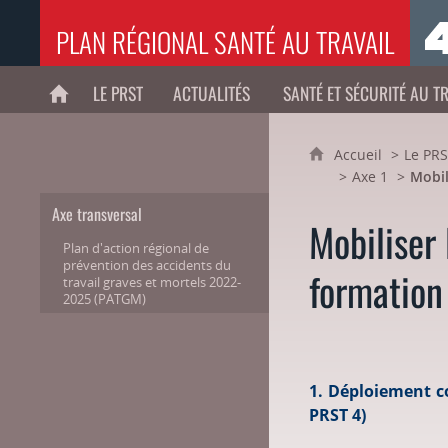
PLAN RÉGIONAL SANTÉ AU TRAVAIL
LE PRST
ACTUALITÉS
SANTÉ ET SÉCURITÉ AU T
ACCUEIL
Accueil
Le PR
Axe 1
Mobil
Axe transversal
Mobiliser 
Plan d'action régional de
prévention des accidents du
formation 
travail graves et mortels 2022-
2025 (PATGM)
1. Déploiement c
PRST 4)