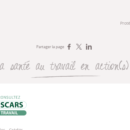
Prot
Partager sur Facebook
Partager sur X
Partager sur LinkedIn
Partager la page
La santé au travail en action(s
, de l’emploi, du travail et des solidarités (DREETS)
Oscars Travail
les
-
Crédits