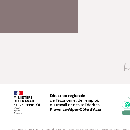
Direction régionale de l’économie
©
PRST PACA
-
Plan du site
-
Nous contacter
-
Mentions léga