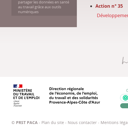
partager les données en santé
Action n° 35
au travail grâce aux outils
numériques
Développement 
Direction régionale de l’économie
©
PRST PACA
-
Plan du site
-
Nous contacter
-
Mentions léga