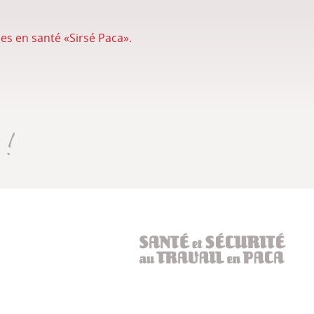
es en santé «Sirsé Paca».
)
Santé et sécurité au t