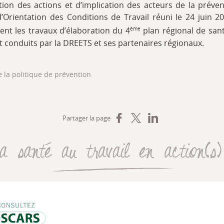
tion des actions et d’implication des acteurs de la préven
’Orientation des Conditions de Travail réuni le 24 juin 20
ent les travaux d’élaboration du 4
plan régional de sant
ème
 conduits par la DREETS et ses partenaires régionaux.
 la politique de prévention
Partager sur Facebook
Partager sur X
Partager sur LinkedIn
Partager la page
La santé au travail en action(s
, de l’emploi, du travail et des solidarités (DREETS)
Oscars Travail