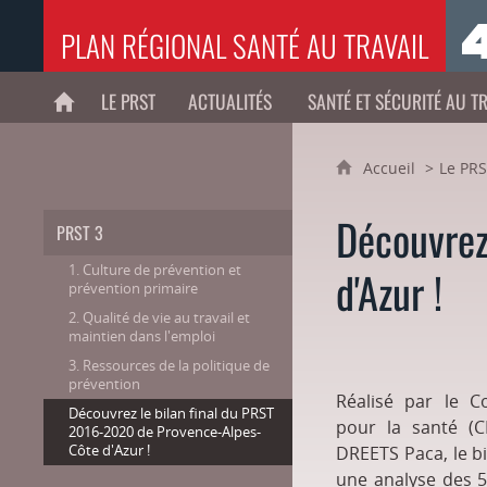
PLAN RÉGIONAL SANTÉ AU TRAVAIL
LE PRST
ACTUALITÉS
SANTÉ ET SÉCURITÉ AU T
ACCUEIL
Accueil
Le PR
Découvrez
PRST 3
1. Culture de prévention et
d'Azur !
prévention primaire
2. Qualité de vie au travail et
maintien dans l'emploi
3. Ressources de la politique de
prévention
Réalisé par le C
Découvrez le bilan final du PRST
pour la santé (
2016-2020 de Provence-Alpes-
Côte d'Azur !
DREETS Paca, le b
une analyse des 5